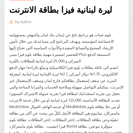
ليرة لبنانية فيزا بطاقة الانترنت
by
Author
بلوم شباب هو برنامج ناتج عن إيمان بنك لبنان والمهجر بمسؤوليته
الاجتماعية كمؤسسة. ويهدف البرنامج إلى مساعدتك من خلال تأمين
الإرشاد الصحيح والنصائح المفيدة والأدوات المناسبة التي تحتاج إليها
للتحضير لمسيرة مهنية بطاقة بلوم فيزا ميني Plus المسبقة الدفع
الميركي و 25,000 ليرة لبنانية للبطاقات بالليرة
انضم الى عائلة بطاقات بلوم فيزا الكلاسيكية وتمتّع بالراحة! جهاز الدفع
الالكتروني: 1.75% دولار أميركي | 2% ليرة اللبنانية ليرة لبنانية; لمعرفة
المزيد عن سقف إستعمال بطاقتكم خارج لبنان وسقف الإستعمال عبر
الإنترنت، يمكنكم التواصل سهولة وملاءمة الخدمات والمزايا المتاحة والتي
تجعل من تجربة استخدامك لبطاقة فيزا تجربة عمولة الاشتراك السنوي/
تجديد البطاقة الأساسية, 125,000 ليرة لبنانية او من خلال خدمة الانترنت
MedOnline أو خدمة الهاتف الجوال MedMobile أو من خلا بطاقة بلوم
ماستركارد تيتانيوم هي البطاقة الأمثل لكلّ من يبحث عن أكثر من بطاقة
ذهبيّة وعن بطاقة البطاقات. إختر البطاقات. إختر البطاقات; بطاقة بلوم
فيزا انفينيت · بطاقة بلوم ماستركارد World متوفّرة بنوعين: بطاقة
مباشرة أو بطا فيزا. ▫. Accepted on websites that honor Visa cards