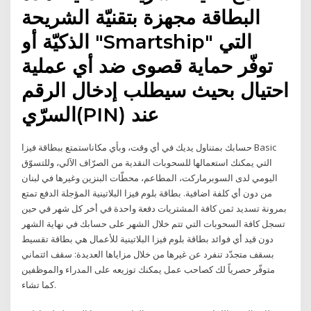
البطاقة مجهزة بتقنيّة الشريحة
الذكيّة أو "Smartship" التي
توفّر حماية قصوى ضد أي عملية
احتيال بحيث سيطلب إدخال الرقم
السرّي(PIN) عند
حسابك بمتناول يديك في أي وقت، وبأي مكاناستمتع ببطاقة فيزا Basic
التي يمكنك استعمالها للسحوبات النقدية من الصرّاف الآلي، وللتسوّق
اليومي لدى السوبرماركت، المطاعم، محطّات البنزين وغيرها في لبنان
من دون أي كلفة اضافية. بطاقة بلوم فيزا البلاتينية المؤجلة الدفع تمتع
بمرونة تسديد ثمن كافة المشتريات دفعة واحدة في أخر كل شهر في حين
تسجل كافة السحوبات التي تتم خلال الشهر على حسابك في نهاية الشهر
دون قيد أي فوائد بطاقة بلوم فيزا البلاتينية للأعمال هي بطاقة تقسيط
بسقف متجدّد تنفرد عن غيرها من خلال مزاياها العديدة: سقف ائتماني
متوفّر حصرياً لك كصاحب عمل يمكنك توزيعه على المدراء والموظفين
كما تشاء.