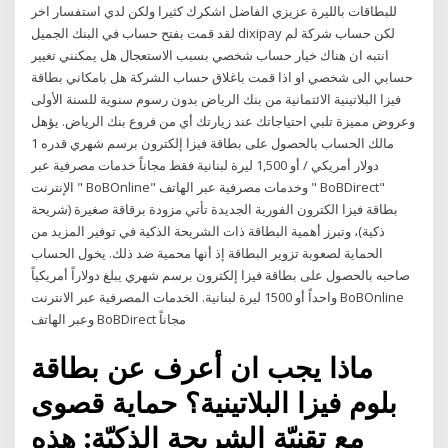
للبطاقات بالليرة عزيزي الفاضل اشكرك كثيرا ولكن لدي استفسار اخر
لقد قمت بفتح حساب في البنك الجميل dixipay لكن حساب شركة لم
انتبه ان هناك خيار حساب شخصي بسبب الاستعجال هل يمكنني تغيير
حسابي الى شخصي او اذا قمت باغلاق حساب الشركة هل بامكاني بطاقة
فيزا البلاتينية الائتمانية من بنك الرياض بدون رسوم سنوية للسنة الأولى
وعروض مميزة تلبي احتياجاتك عند زيارتك أي من فروع بنك الرياض. يؤهل
مالك الحساب بالحصول على بطاقة فيزا إلكترون برسم شهري قدره 1
دولار أمريكي / أو 1,500 ليرة لبنانية فقط مجاناً خدمات مصرفية عبر
الإنترنت " BoBOnline" وخدمات مصرفية عبر الهاتف " BoBDirect"
بطاقة فيزا الكترون الفورية الجديدة تأتي مزودة برقاقة صغيرة (شريحة
ذكية)، وتبرز أهمية البطاقة ذات الشريحة الذكية في توفير المزيد من
الحماية لصعوبة تزوير البطاقة إذ أنها محمية ضد ذلك. يخول الحساب
صاحبه بالحصول على بطاقة فيزا إلكترون برسم شهري يبلغ دولاراً أمريكياً
واحداً أو 1500 ليرة لبنانية. الخدمات المصرفية عبر الانترنت BoBOnline
وعبر الهاتف BoBDirect مجاناً
ماذا يجب ان أعرف عن بطاقة
بلوم فيزا البلاتينية؟ حماية قصوى
مع تقنيّة الشريحة الذكيّة: هذه