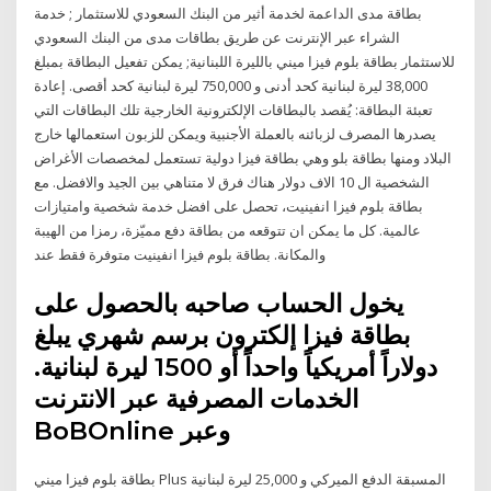
بطاقة مدى الداعمة لخدمة أثير من البنك السعودي للاستثمار ; خدمة
الشراء عبر الإنترنت عن طريق بطاقات مدى من البنك السعودي
للاستثمار بطاقة بلوم فيزا ميني بالليرة اللبنانية; يمكن تفعيل البطاقة بمبلغ
38,000 ليرة لبنانية كحد أدنى و 750,000 ليرة لبنانية كحد أقصى. إعادة
تعبئة البطاقة: يُقصد بالبطاقات الإلكترونية الخارجية تلك البطاقات التي
يصدرها المصرف لزبائنه بالعملة الأجنبية ويمكن للزبون استعمالها خارج
البلاد ومنها بطاقة بلو وهي بطاقة فيزا دولية تستعمل لمخصصات الأغراض
الشخصية ال 10 الاف دولار هناك فرق لا متناهي بين الجيد والافضل. مع
بطاقة بلوم فيزا انفينيت، تحصل على افضل خدمة شخصية وامتيازات
عالمية. كل ما يمكن ان تتوقعه من بطاقة دفع مميّزة، رمزا من الهيبة
والمكانة. بطاقة بلوم فيزا انفينيت متوفرة فقط عند
يخول الحساب صاحبه بالحصول على
بطاقة فيزا إلكترون برسم شهري يبلغ
دولاراً أمريكياً واحداً أو 1500 ليرة لبنانية.
الخدمات المصرفية عبر الانترنت
BoBOnline وعبر
بطاقة بلوم فيزا ميني Plus المسبقة الدفع الميركي و 25,000 ليرة لبنانية