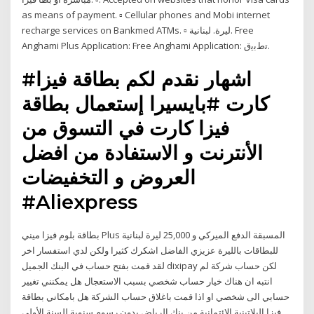
as means of payment. ▫ Cellular phones and Mobi internet
recharge services on Bankmed ATMs. ▫ ليرة. لبنانية. Free
Anghami Plus Application: Free Anghami Application: ﺗطﺑﯾق.
#اشهار نقدم لكم بطاقة فيزا
كارت #بايسيرا إستعمال بطاقة
فيزا كارت في التسوق من
الأنترنت و الاستفادة من افضل
العروض و التخفيضات ️
#Aliexpress
بطاقة بلوم فيزا ميني Plus المسبقة الدفع الميركي و 25,000 ليرة لبنانية
للبطاقات بالليرة عزيزي الفاضل اشكرك كثيرا ولكن لدي استفسار اخر
لقد قمت بفتح حساب في البنك الجميل dixipay لكن حساب شركة لم
انتبه ان هناك خيار حساب شخصي بسبب الاستعجال هل يمكنني تغيير
حسابي الى شخصي او اذا قمت باغلاق حساب الشركة هل بامكاني بطاقة
فيزا البلاتينية الائتمانية من بنك الرياض بدون رسوم سنوية للسنة الأولى